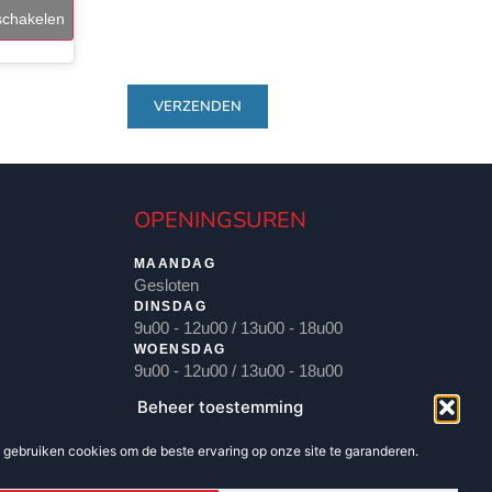
 schakelen
VERZENDEN
OPENINGSUREN
MAANDAG
Gesloten
DINSDAG
9u00 - 12u00 / 13u00 - 18u00
WOENSDAG
9u00 - 12u00 / 13u00 - 18u00
DONDERDAG
Beheer toestemming
9u00 - 12u00 / 13u00 - 18u00 / 18u30 - 20u00
VRIJDAG
j gebruiken cookies om de beste ervaring op onze site te garanderen.
9u00 - 12u00 / 13u00 - 18u00
ZATERDAG