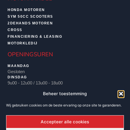
HONDA MOTOREN
SYM 50CC SCOOTERS
2DEHANDS MOTOREN
CROSS
FINANCIERING & LEASING
MOTORKLEDIJ
OPENINGSUREN
MAANDAG
Gesloten
DINSDAG
9u00 - 12u00 / 13u00 - 18u00
WOENSDAG
Beheer toestemming
9u00 - 12u00 / 13u00 - 18u00
DONDERDAG
Wij gebruiken cookies om de beste ervaring op onze site te garanderen.
9u00 - 12u00 / 13u00 - 18u00 / 18u30 - 20u00
VRIJDAG
9u00 - 12u00 / 13u00 - 18u00
Accepteer alle cookies
ZATERDAG
9u00 - 12u00 / 13u00 - 16u00